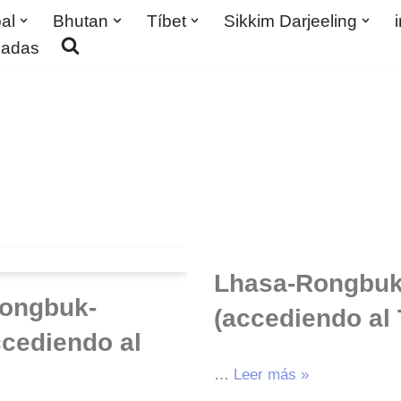
al
Bhutan
Tíbet
Sikkim Darjeeling
madas
Lhasa-Rongbuk
ongbuk-
(accediendo al 
cediendo al
…
Leer más »