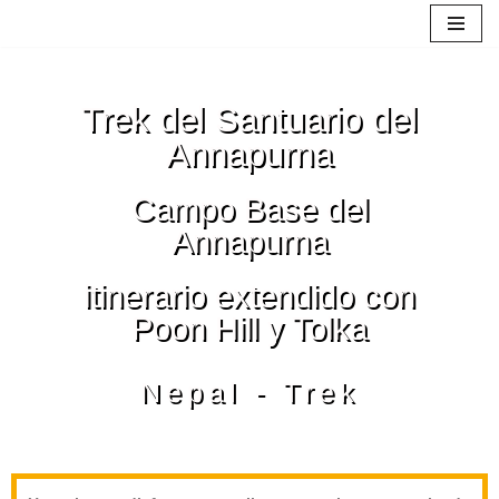
Saltar
al
Trek del Santuario del
contenido
Annapurna
Campo Base del
Annapurna
itinerario extendido con
Poon Hill y Tolka
Nepal - Trek