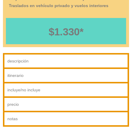
Traslados en vehículo privado y vuelos interiores
$1.330*
descripción
itinerario
incluye/no incluye
precio
notas