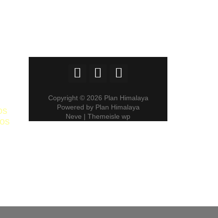
Copyright © 2026 Plan Himalaya
Powered by Plan Himalaya
os
Neve | Themeisle wp
ros