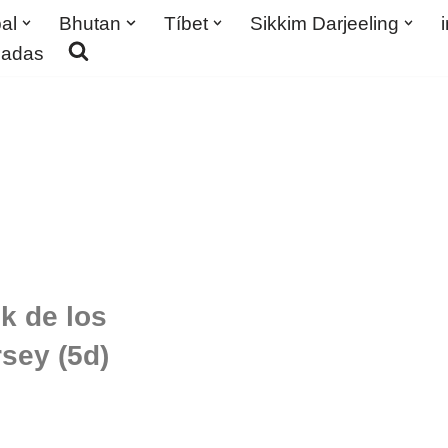
al
Bhutan
Tíbet
Sikkim Darjeeling
madas
k de los
sey (5d)