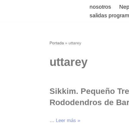
nosotros
Nep
salidas progra
Saltar
al
contenido
Portada
»
uttarey
uttarey
Sikkim. Pequeño Tre
Rododendros de Bar
…
Leer más »