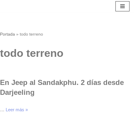
Saltar
al
contenido
Portada
»
todo terreno
todo terreno
En Jeep al Sandakphu. 2 días desde
Darjeeling
…
Leer más »