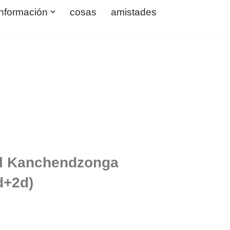
información
cosas
amistades
el Kanchendzonga
d+2d)