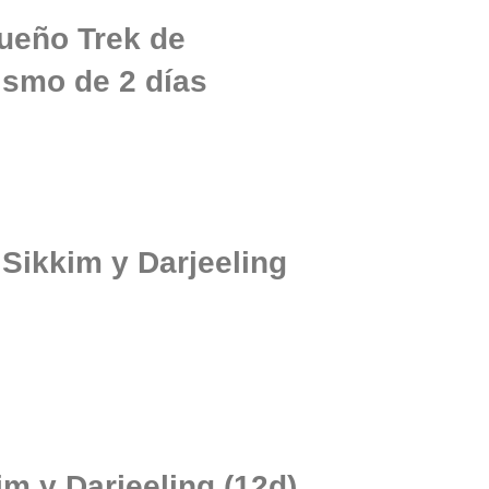
queño Trek de
ismo de 2 días
Sikkim y Darjeeling
m y Darjeeling (12d)