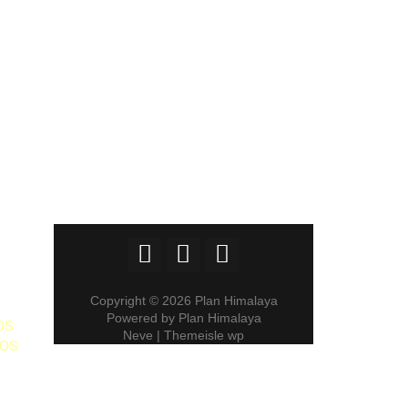
Copyright © 2026 Plan Himalaya
Powered by Plan Himalaya
os
Neve | Themeisle wp
ros