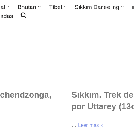
al
Bhutan
Tíbet
Sikkim Darjeeling
madas
nchendzonga,
Sikkim. Trek d
por Uttarey (13
…
Leer más »