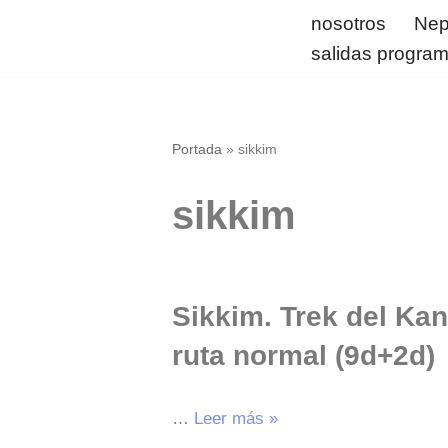
nosotros
Nep
salidas progra
Saltar
al
contenido
Portada
»
sikkim
sikkim
Sikkim. Trek del Ka
ruta normal (9d+2d)
…
Leer más »