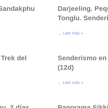
l Sandakphu
Darjeeling. Pe
Tonglu. Sender
…
Leer más »
 Trek del
Senderismo en 
(12d)
…
Leer más »
u. 2 días
Panorama Sikki