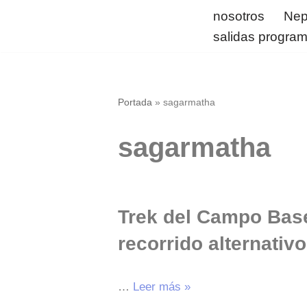
nosotros
Nep
salidas progra
Saltar
al
contenido
Portada
»
sagarmatha
sagarmatha
Trek del Campo Base
recorrido alternativo
…
Leer más »