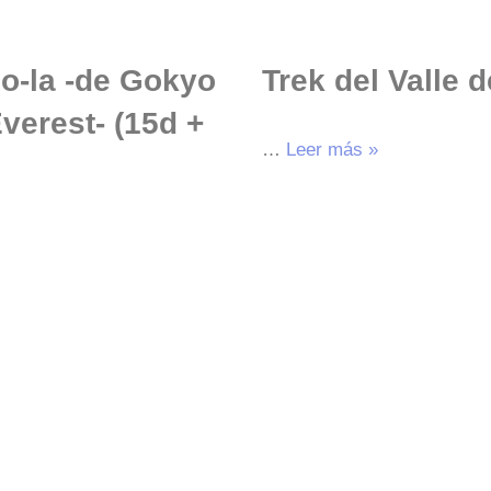
ho-la -de Gokyo
Trek del Valle 
verest- (15d +
…
Leer más »