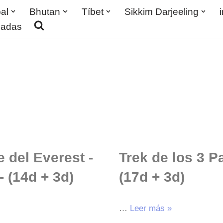
al
Bhutan
Tíbet
Sikkim Darjeeling
madas
 del Everest -
Trek de los 3 
- (14d + 3d)
(17d + 3d)
…
Leer más »