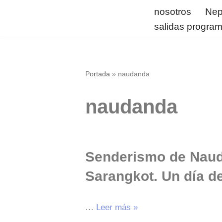
nosotros
Nep
salidas progra
Saltar
al
contenido
Portada
»
naudanda
naudanda
Senderismo de Nau
Sarangkot. Un día d
…
Leer más »