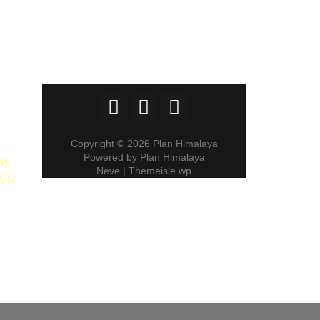
Copyright © 2026 Plan Himalaya
Powered by Plan Himalaya
os
Neve | Themeisle wp
ros