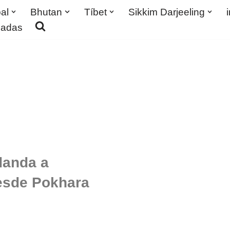
al
Bhutan
Tíbet
Sikkim Darjeeling
madas
danda a
esde Pokhara