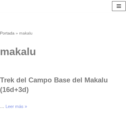
Saltar
al
contenido
Portada
»
makalu
makalu
Trek del Campo Base del Makalu
(16d+3d)
…
Leer más »