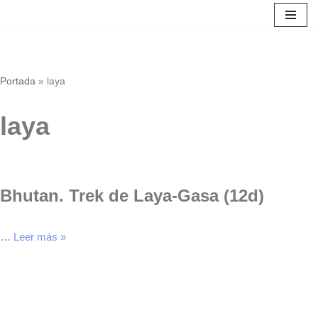
Saltar
al
contenido
Portada
»
laya
laya
Bhutan. Trek de Laya-Gasa (12d)
…
Leer más »