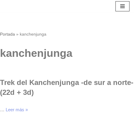
Saltar
al
contenido
Portada
»
kanchenjunga
kanchenjunga
Trek del Kanchenjunga -de sur a norte-
(22d + 3d)
…
Leer más »