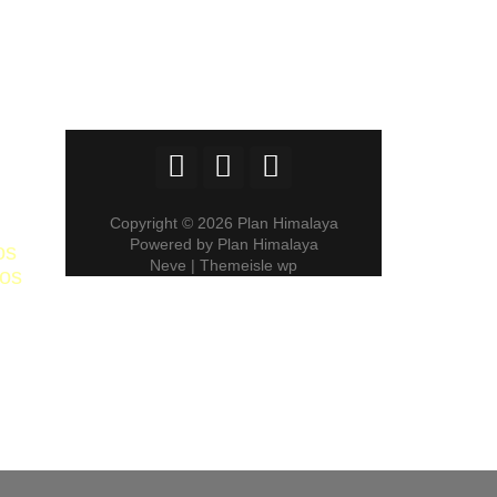
Copyright © 2026 Plan Himalaya
Powered by Plan Himalaya
os
Neve | Themeisle wp
ros