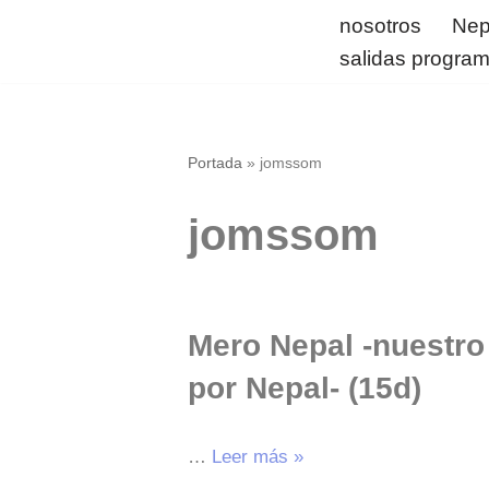
nosotros
Nep
salidas progra
Saltar
al
contenido
Portada
»
jomssom
jomssom
Mero Nepal -nuestro
por Nepal- (15d)
…
Leer más »