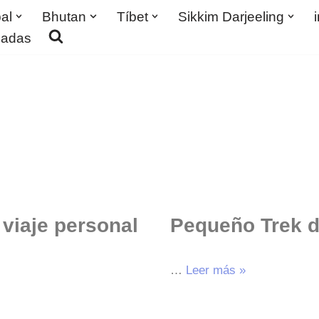
al
Bhutan
Tíbet
Sikkim Darjeeling
madas
 viaje personal
Pequeño Trek d
…
Leer más »