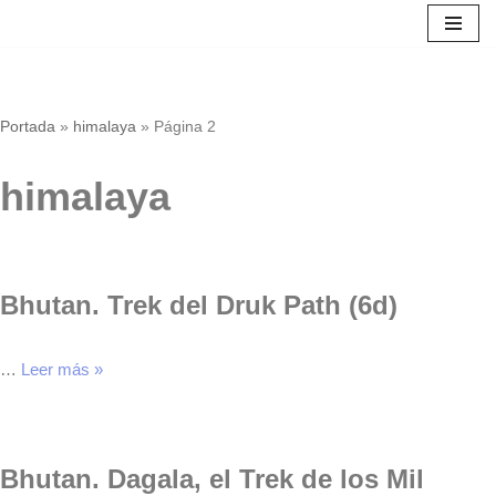
Saltar
al
contenido
Portada
»
himalaya
»
Página 2
himalaya
Bhutan. Trek del Druk Path (6d)
…
Leer más »
Bhutan. Dagala, el Trek de los Mil