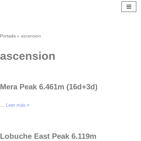
Saltar
al
contenido
Portada
»
ascension
ascension
Mera Peak 6.461m (16d+3d)
…
Leer más »
Lobuche East Peak 6.119m