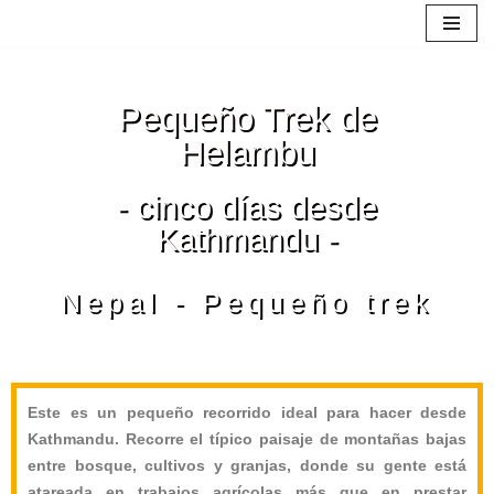
Saltar
al
Pequeño Trek de
contenido
Helambu
- cinco días desde
Kathmandu -
Nepal - Pequeño trek
Este es un pequeño recorrido ideal para hacer desde
Kathmandu. Recorre el típico paisaje de montañas bajas
entre bosque, cultivos y granjas, donde su gente está
atareada en trabajos agrícolas más que en prestar