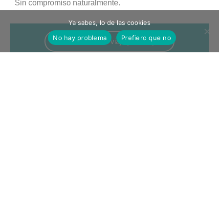
Sin compromiso naturalmente.
Ya sabes, lo de las cookies
No hay problema
Prefiero que no
información de viaje y consejos
condiciones de contrato
planhimalaya.com
(eng)
planhimalaya.cat
(cat)