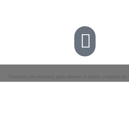
Contacta con nosotros para obtener el dosier completo de e
surjan. Sin compromiso naturalmente.
información de viaje y consejos