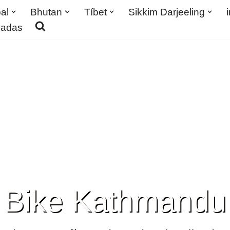
al
Bhutan
Tíbet
Sikkim Darjeeling
madas
Bike Kathmandu