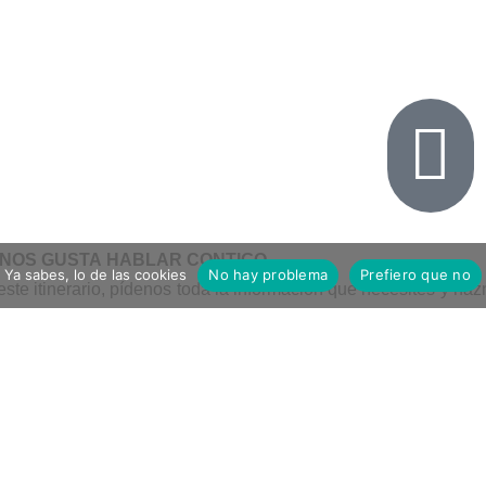
NOS GUSTA HABLAR CONTIGO
Ya sabes, lo de las cookies
No hay problema
Prefiero que no
ste itinerario, pídenos toda la información que necesites y haz
condiciones de con