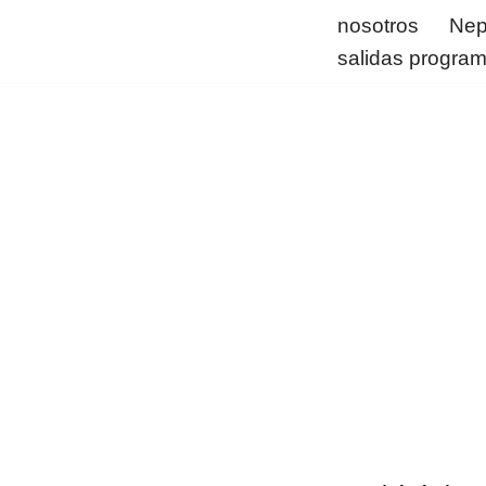
nosotros
Nep
salidas progra
Saltar
al
contenido